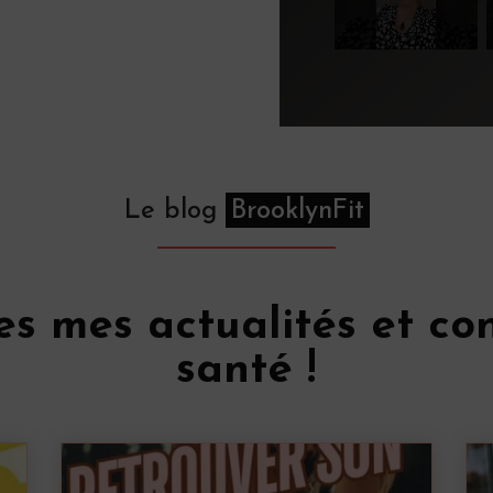
Le blog
BrooklynFit
es mes actualités et con
santé !