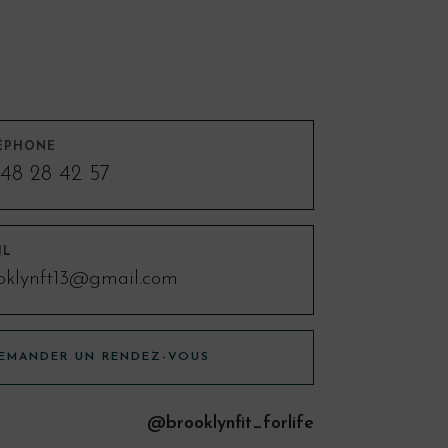
ÉPHONE
48 28 42 57
IL
oklynft13@gmail.com
EMANDER UN RENDEZ-VOUS
@brooklynfit_forlife