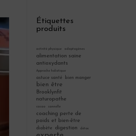
Étiquettes
produits
activité physique
adaptogènes
alimentation saine
antioxydants
Approche holistique
astuce santé
bien manger
bien être
Brooklynfit
naturopathe
cacao
cannelle
coaching perte de
poids et bien-être
digestion
diabète
détox
experte