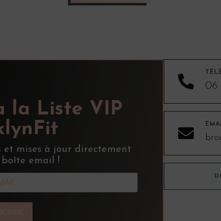
TÉL

06 
à la Liste VIP
lynFit
EMA

bro
s et mises à jour directement
 boîte email !
D
NSCRIRE