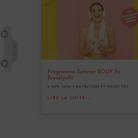
Programme Summer BODY By
Brooklynfit
9 AVR 2026
|
NUTRITION ET RECETTES
LIRE LA SUITE...