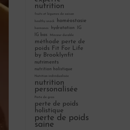
nutrition
fruits et légumes de saison
homéostasie
healthy snack
hydratation
IG
hormones
IG bas
Minceur durable
méthode perte de
poids Fit For Life
by Brooklynfit
nutriments
nutrition holistique
Nutrition individualisée
nutrition
personalisée
Perte de gras
perte de poids
holistique
perte de poids
saine