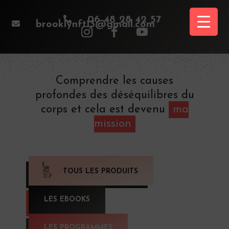

06 48 28 42 57

brooklynft13@gmail.com
Comprendre les causes
profondes des déséquilibres du
corps et cela est devenu
ma
mission
TOUS LES PRODUITS
LES EBOOKS
LES PROGRAMMES