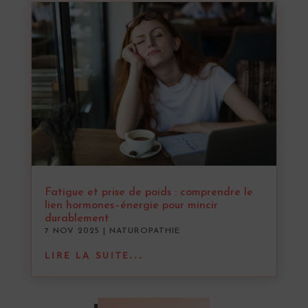
Fatigue et prise de poids : comprendre le
lien hormones–énergie pour mincir
durablement
7 NOV 2025
|
NATUROPATHIE
LIRE LA SUITE...