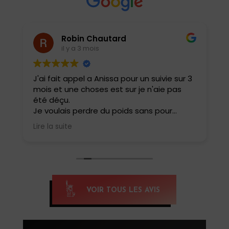
Robin Chautard
il y a 3 mois
J'ai fait appel a Anissa pour un suivie sur 3
J
mois et une choses est sur je n'aie pas
e
été déçu.
i
t
Je voulais perdre du poids sans pour
a
autant perdre ma masse musculaire et
b
Lire la suite
L
rester performant dans ma pratique
r
sportive .
c
Elle a adapté tout de suite mes repas
m
avec une évolution au fur et à mesure
ê
pour ne pas que cela soit trop restrictif.
Résultat 6 kg en moins sur le balance et
E
VOIR TOUS LES AVIS
une forme physique incroyable aucune
i
fringale ou carences .
d
Je la conseille a tous .
c
m