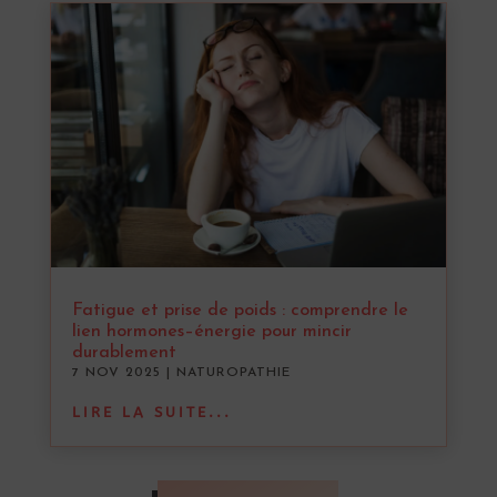
Fatigue et prise de poids : comprendre le
lien hormones–énergie pour mincir
durablement
7 NOV 2025
|
NATUROPATHIE
LIRE LA SUITE...