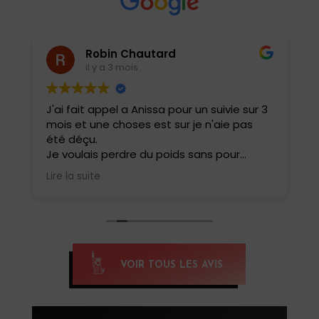
Robin Chautard
il y a 3 mois
J'ai fait appel a Anissa pour un suivie sur 3
J
mois et une choses est sur je n'aie pas
e
été déçu.
i
t
Je voulais perdre du poids sans pour
a
autant perdre ma masse musculaire et
b
Lire la suite
L
rester performant dans ma pratique
r
sportive .
c
Elle a adapté tout de suite mes repas
m
avec une évolution au fur et à mesure
ê
pour ne pas que cela soit trop restrictif.
Résultat 6 kg en moins sur le balance et
E
VOIR TOUS LES AVIS
une forme physique incroyable aucune
i
fringale ou carences .
d
Je la conseille a tous .
c
m