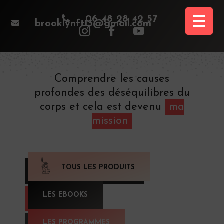

06 48 28 42 57

brooklynft13@gmail.com
Comprendre les causes
profondes des déséquilibres du
corps et cela est devenu
ma
mission
TOUS LES PRODUITS
LES EBOOKS
LES PROGRAMMES