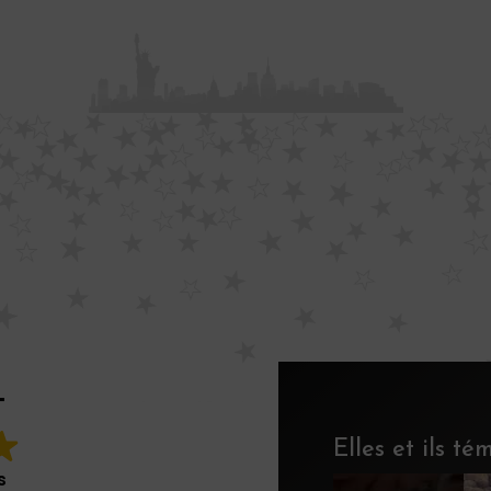
T
Elles et ils t
s