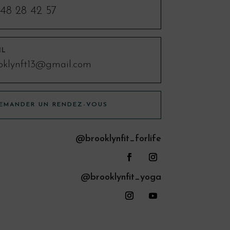
48 28 42 57
IL
oklynft13@gmail.com
EMANDER UN RENDEZ-VOUS
@brooklynfit_forlife
@brooklynfit_yoga