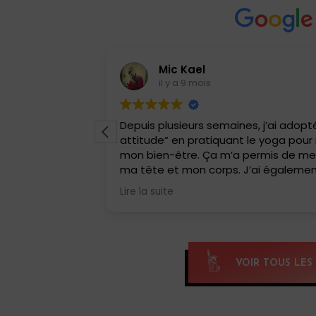
Mic Kael
il y a 9 mois
ron six mois, et
Depuis plusieurs semaines, j’ai adopté
r dans une
attitude“ en pratiquant le yoga pour
soin d’action,
mon bien-être. Ça m’a permis de me
est grâce à
ma tête et mon corps. J’ai égalemen
ui m’a appris à
HIIT, une belle surprise !! Une combina
Lire la suite
ée.
yoga et de cardio qui match parfaite
intense et ça fait tellement de bie
ncroyables. Mes
les autres.
mes tensions
Si tu veux te reconnecter et te renfor
 même mon mari
qu’il faut pratiquer, merci Anissa pou
VOIR TOUS LES 
ges 😄 Le yoga
découverte, Namaste 🙏🏽
 trouver en moi