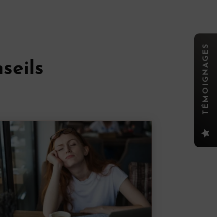
TÉMOIGNAGES
seils
