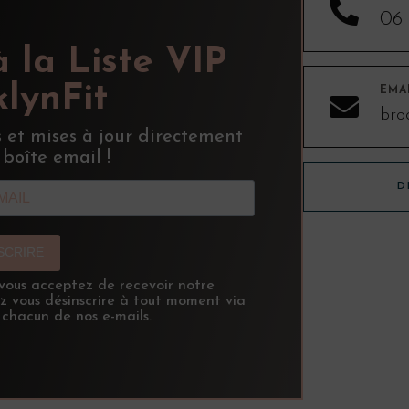

06 
à la Liste VIP
lynFit
EMA

bro
s et mises à jour directement
 boîte email !
D
NSCRIRE
, vous acceptez de recevoir notre
ez vous désinscrire à tout moment via
 chacun de nos e-mails.