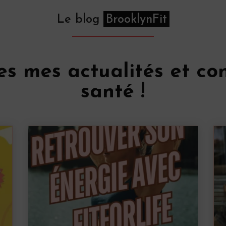
Le blog
BrooklynFit
es mes actualités et con
santé !