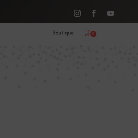
Boutique
🛒
0