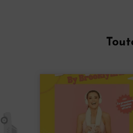
ble, agréable et
ie, sa douceur
orte que je
i, le yoga est
. Merci pour ton
Tout