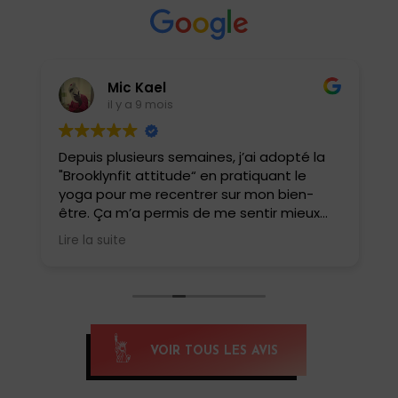
Mic Kael
il y a 9 mois
Depuis plusieurs semaines, j’ai adopté la
J
"Brooklynfit attitude“ en pratiquant le
t
yoga pour me recentrer sur mon bien-
être. Ça m’a permis de me sentir mieux
dans ma tête et mon corps. J’ai
Lire la suite
également pu tester le yoga HIIT, une
belle surprise !! Une combinaison de
postures de yoga et de cardio qui match
parfaitement. Oui, c’est intense et ça fait
tellement de bien . Un yoga pas comme
les autres.
VOIR TOUS LES AVIS
Si tu veux te reconnecter et te renforcer,
c’est yoga HIIT qu’il faut pratiquer, merci