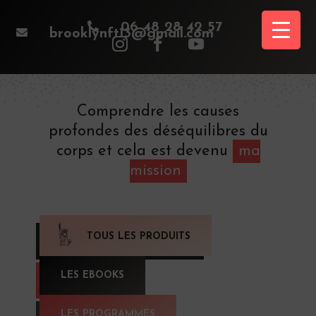

06 48 28 42 57

brooklynft13@gmail.com
Comprendre les causes
profondes des déséquilibres du
corps et cela est devenu
ma
mission
TOUS LES PRODUITS
LES EBOOKS
LES PROGRAMMES