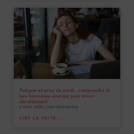
Fatigue et prise de poids : comprendre le
lien hormones–énergie pour mincir
durablement
7 NOV 2025
|
NATUROPATHIE
LIRE LA SUITE...