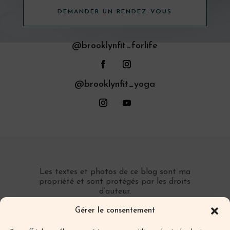
DEMANDER UN RENDEZ-VOUS
@brooklynfit_forlife
@brooklynfit_yoga
Les textes et photos de ce blog sont ma
propriété et sont protégés par les droits
d’auteur.
Toute reproduction partielle ou totale sans
Gérer le consentement
autorisation préalable écrite est interdite.