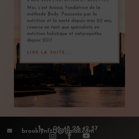
9 AVR 2026
|
NUTRITION ET RECETTES
Moi, c’est Anissa, fondatrice de la
méthode Body. Passionée par la
nutrition et la santé depuis mes 20 ans,
j’exerce en tant que spécialiste en
nutrition holistique et naturopathe
depuis 2017.
LIRE LA SUITE...

06 48 28 42 57

brooklynft13@gmail.com