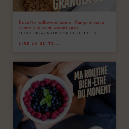
Recette halloween saine : Pumpkin spice
granola cups au yaourt grec
31 OCT 2024
|
NUTRITION ET RECETTES
LIRE LA SUITE...