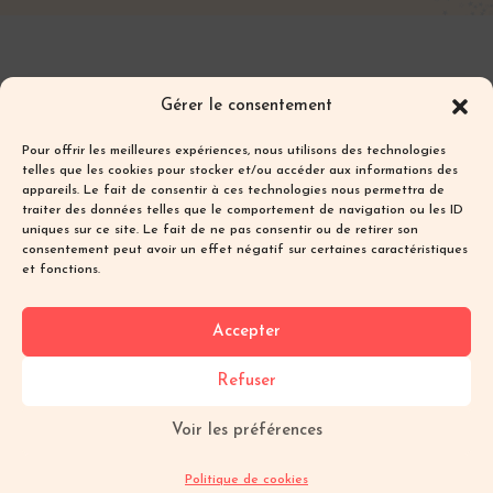
Les textes et photos de ce blog sont ma
Gérer le consentement
propriété et sont protégés par les droits
d’auteur.
Pour offrir les meilleures expériences, nous utilisons des technologies
Toute reproduction partielle ou totale sans
telles que les cookies pour stocker et/ou accéder aux informations des
autorisation préalable écrite est interdite.
appareils. Le fait de consentir à ces technologies nous permettra de
traiter des données telles que le comportement de navigation ou les ID
uniques sur ce site. Le fait de ne pas consentir ou de retirer son
Les textes et photos de ce blog sont ma
consentement peut avoir un effet négatif sur certaines caractéristiques
propriété et sont protégés par les droits
et fonctions.
d’auteur.
Toute reproduction partielle ou totale sans
Accepter
autorisation préalable écrite est interdite.
Refuser
Voir les préférences
Tous droits réservés ©
Mentions Légales
·
CGV
·
2026 Brooklynfit
Politique de Cookies
Politique de cookies