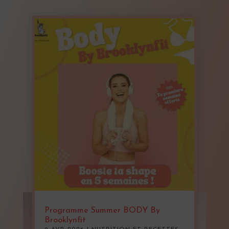
Programme Summer BODY By
Brooklynfit