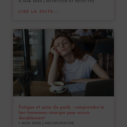
15 MAR 2026
|
NUTRITION ET RECETTES
LIRE LA SUITE...
Fatigue et prise de poids : comprendre le
lien hormones–énergie pour mincir
durablement
7 NOV 2025
|
NATUROPATHIE