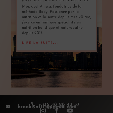
9 AVR 2026
|
NUTRITION ET RECETTES
Moi, c’est Anissa, fondatrice de la
méthode Body. Passionée par la
nutrition et la santé depuis mes 20 ans,
j’exerce en tant que spécialiste en
nutrition holistique et naturopathe
depuis 2017.
LIRE LA SUITE...

06 48 28 42 57

brooklynft13@gmail.com