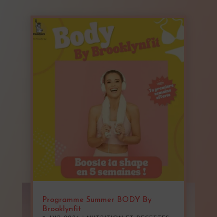
Programme Summer BODY By
Brooklynfit