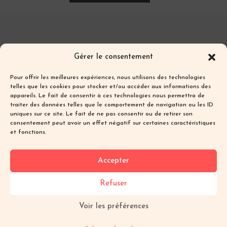
Les textes et photos de ce blog sont ma
Gérer le consentement
propriété et sont protégés par les droits
d’auteur.
Pour offrir les meilleures expériences, nous utilisons des technologies
Toute reproduction partielle ou totale sans
telles que les cookies pour stocker et/ou accéder aux informations des
autorisation préalable écrite est interdite.
appareils. Le fait de consentir à ces technologies nous permettra de
traiter des données telles que le comportement de navigation ou les ID
uniques sur ce site. Le fait de ne pas consentir ou de retirer son
Les textes et photos de ce blog sont ma
consentement peut avoir un effet négatif sur certaines caractéristiques
propriété et sont protégés par les droits
et fonctions.
d’auteur.
Toute reproduction partielle ou totale sans
Accepter
autorisation préalable écrite est interdite.
Refuser
Voir les préférences
Tous droits réservés ©
Mentions Légales
·
CGV
·