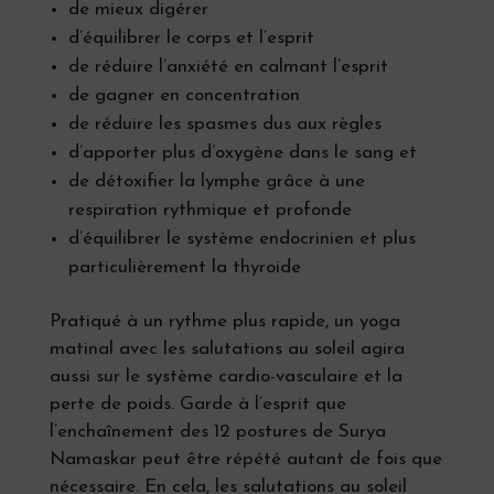
de mieux digérer
d’équilibrer le corps et l’esprit
de réduire l’anxiété en calmant l’esprit
de gagner en concentration
de réduire les spasmes dus aux règles
d’apporter plus d’oxygène dans le sang et
de détoxifier la lymphe grâce à une
respiration rythmique et profonde
d’équilibrer le système endocrinien et plus
particulièrement la thyroide
Pratiqué à un rythme plus rapide, un yoga
matinal avec les salutations au soleil agira
aussi sur le système cardio-vasculaire et la
perte de poids. Garde à l’esprit que
l’enchaînement des 12 postures de Surya
Namaskar peut être répété autant de fois que
nécessaire. En cela, les salutations au soleil