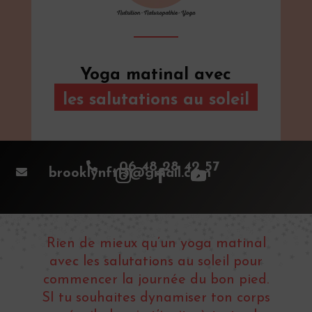
Yoga matinal avec
les salutations au soleil

06 48 28 42 57

brooklynft13@gmail.com
Rien de mieux qu’un yoga matinal
avec les salutations au soleil pour
commencer la journée du bon pied.
SI tu souhaites dynamiser ton corps