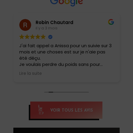
Robin Chautard
il y a 3 mois
J'ai fait appel a Anissa pour un suivie sur 3
J
mois et une choses est sur je n'aie pas
e
été déçu.
i
t
Je voulais perdre du poids sans pour
a
autant perdre ma masse musculaire et
b
Lire la suite
L
rester performant dans ma pratique
r
sportive .
c
Elle a adapté tout de suite mes repas
m
avec une évolution au fur et à mesure
ê
pour ne pas que cela soit trop restrictif.
Résultat 6 kg en moins sur le balance et
E
VOIR TOUS LES AVIS
une forme physique incroyable aucune
i
fringale ou carences .
d
Je la conseille a tous .
c
m