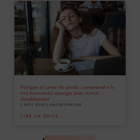
Fatigue et prise de poids : comprendre le
lien hormones–énergie pour mincir
durablement
7 NOV 2025
|
NATUROPATHIE
LIRE LA SUITE...