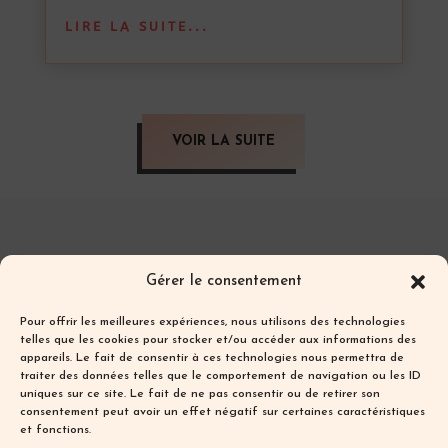
LIRE LA SUITE...
VOIR LA SUITE
Les textes et photos de ce blog sont ma
Gérer le consentement
propriété et sont protégés par les droits
d’auteur.
Pour offrir les meilleures expériences, nous utilisons des technologies
Toute reproduction partielle ou totale sans
telles que les cookies pour stocker et/ou accéder aux informations des
appareils. Le fait de consentir à ces technologies nous permettra de
autorisation préalable écrite est interdite.
traiter des données telles que le comportement de navigation ou les ID
uniques sur ce site. Le fait de ne pas consentir ou de retirer son
Les textes et photos de ce blog sont ma
consentement peut avoir un effet négatif sur certaines caractéristiques
propriété et sont protégés par les droits
et fonctions.
d’auteur.