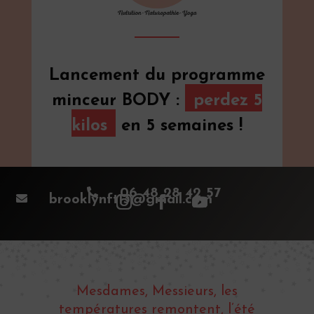
Lancement du programme
minceur BODY :
perdez 5
kilos
en 5 semaines !

06 48 28 42 57

brooklynft13@gmail.com
Mesdames, Messieurs, les
températures remontent, l’été