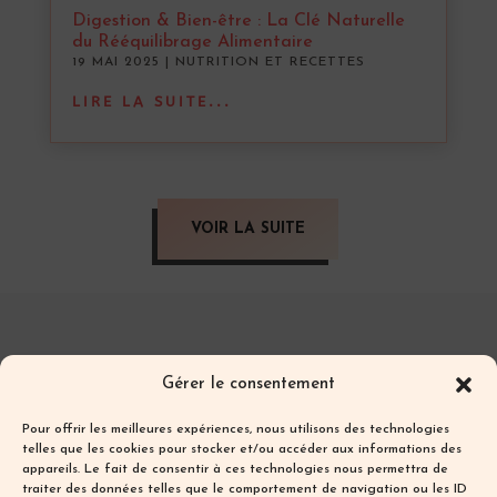
Digestion & Bien-être : La Clé Naturelle
du Rééquilibrage Alimentaire
19 MAI 2025
|
NUTRITION ET RECETTES
LIRE LA SUITE...
VOIR LA SUITE
Les textes et photos de ce blog sont ma
Gérer le consentement
propriété et sont protégés par les droits
d’auteur.
Pour offrir les meilleures expériences, nous utilisons des technologies
Toute reproduction partielle ou totale sans
telles que les cookies pour stocker et/ou accéder aux informations des
appareils. Le fait de consentir à ces technologies nous permettra de
autorisation préalable écrite est interdite.
traiter des données telles que le comportement de navigation ou les ID