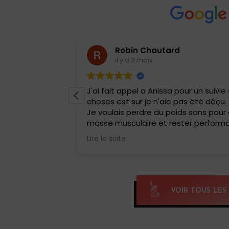
Robin Chautard
il y a 3 mois
Anissa.
J'ai fait appel a Anissa pour un suivie
bonnes
choses est sur je n'aie pas été déçu.
er de l’énergie
Je voulais perdre du poids sans pou
masse musculaire et rester perform
sportive .
Lire la suite
 bienveillance
Elle a adapté tout de suite mes repa
i !
au fur et à mesure pour ne pas que c
restrictif.
Résultat 6 kg en moins sur le balanc
physique incroyable aucune fringale 
VOIR TOUS LES 
Je la conseille a tous .
Merci beaucoup Annisa.