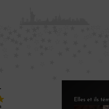
T
Elles et ils t
s