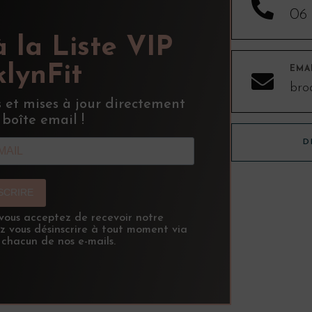

06 
à la Liste VIP
lynFit
EMA

bro
s et mises à jour directement
 boîte email !
D
NSCRIRE
, vous acceptez de recevoir notre
ez vous désinscrire à tout moment via
 chacun de nos e-mails.