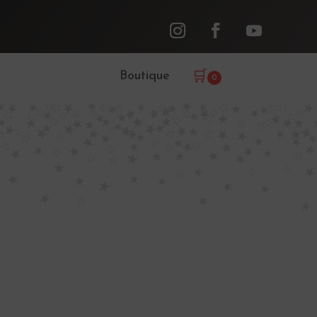
Boutique
🛒
0