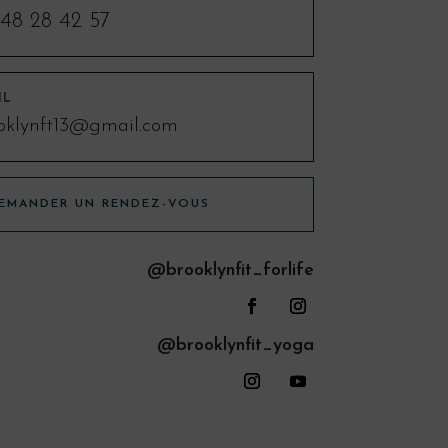
48 28 42 57
IL
oklynft13@gmail.com
EMANDER UN RENDEZ-VOUS
@brooklynfit_forlife
@brooklynfit_yoga