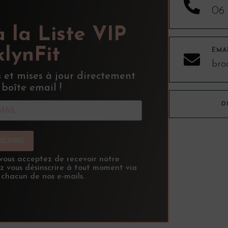

06 
à la Liste VIP
lynFit
EMA

bro
s et mises à jour directement
 boîte email !
D
NSCRIRE
, vous acceptez de recevoir notre
ez vous désinscrire à tout moment via
 chacun de nos e-mails.