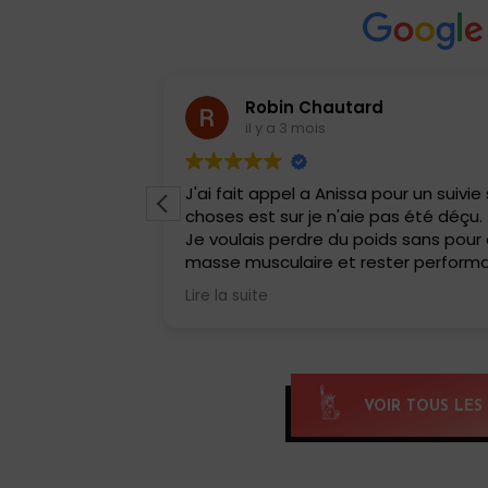
Robin Chautard
il y a 3 mois
Anissa.
J'ai fait appel a Anissa pour un suivie
bonnes
choses est sur je n'aie pas été déçu.
er de l’énergie
Je voulais perdre du poids sans pou
masse musculaire et rester perform
sportive .
Lire la suite
 bienveillance
Elle a adapté tout de suite mes repa
i !
au fur et à mesure pour ne pas que c
restrictif.
Résultat 6 kg en moins sur le balanc
physique incroyable aucune fringale 
VOIR TOUS LES 
Je la conseille a tous .
Merci beaucoup Annisa.