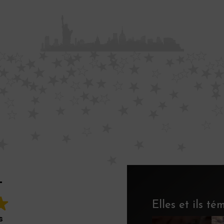
T
Elles et ils t
s