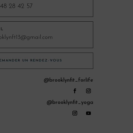
48 28 42 57
IL
oklynft13@gmail.com
EMANDER UN RENDEZ-VOUS
@brooklynfit_forlife
@brooklynfit_yoga