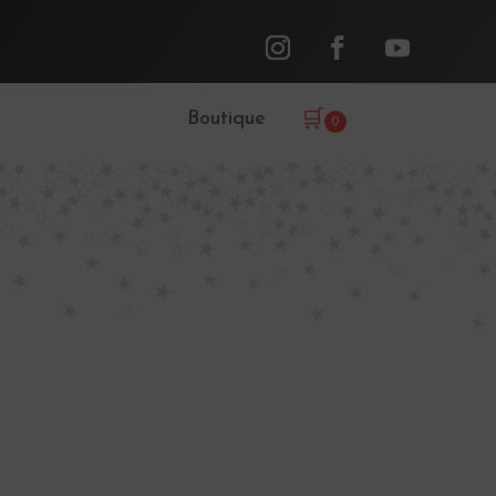
Boutique
🛒
0