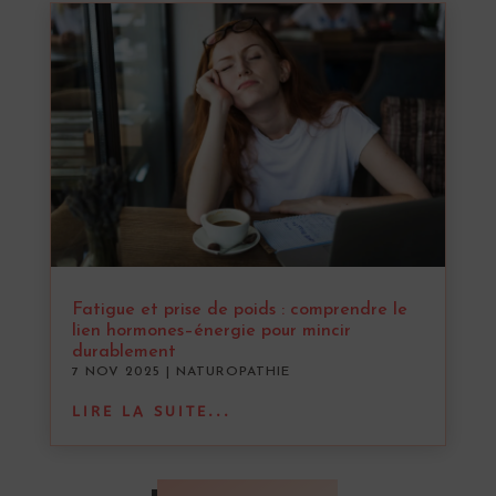
Fatigue et prise de poids : comprendre le
lien hormones–énergie pour mincir
durablement
7 NOV 2025
|
NATUROPATHIE
LIRE LA SUITE...