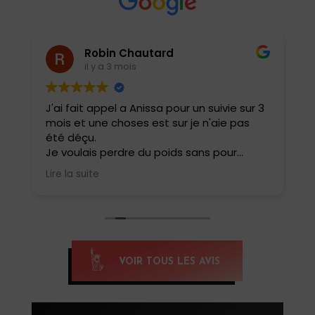
Robin Chautard
il y a 3 mois
J'ai fait appel a Anissa pour un suivie sur 3
J
mois et une choses est sur je n'aie pas
e
été déçu.
i
t
Je voulais perdre du poids sans pour
a
autant perdre ma masse musculaire et
b
Lire la suite
L
rester performant dans ma pratique
r
sportive .
c
Elle a adapté tout de suite mes repas
m
avec une évolution au fur et à mesure
ê
pour ne pas que cela soit trop restrictif.
Résultat 6 kg en moins sur le balance et
E
VOIR TOUS LES AVIS
une forme physique incroyable aucune
i
fringale ou carences .
d
Je la conseille a tous .
c
m