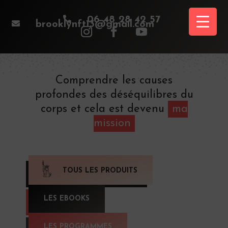

06 48 28 42 57

brooklynft13@gmail.com
Comprendre les causes
profondes des déséquilibres du
corps et cela est devenu
ma
mission
TOUS LES PRODUITS
LES EBOOKS
LES PROGRAMMES