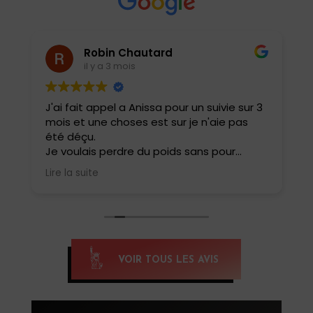
Robin Chautard
il y a 3 mois
J'ai fait appel a Anissa pour un suivie sur 3
J
mois et une choses est sur je n'aie pas
e
été déçu.
i
t
Je voulais perdre du poids sans pour
a
autant perdre ma masse musculaire et
b
Lire la suite
L
rester performant dans ma pratique
r
sportive .
c
Elle a adapté tout de suite mes repas
m
avec une évolution au fur et à mesure
ê
pour ne pas que cela soit trop restrictif.
Résultat 6 kg en moins sur le balance et
E
VOIR TOUS LES AVIS
une forme physique incroyable aucune
i
fringale ou carences .
d
Je la conseille a tous .
c
m