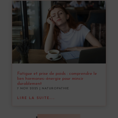
Fatigue et prise de poids : comprendre le
lien hormones–énergie pour mincir
durablement
7 NOV 2025
|
NATUROPATHIE
LIRE LA SUITE...