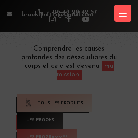

06 48 28 42 57

brooklynft13@gmail.com
Comprendre les causes
profondes des déséquilibres du
corps et cela est devenu
ma
mission
TOUS LES PRODUITS
LES EBOOKS
LES PROGRAMMES