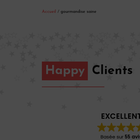
Accueil
/
gourmandise saine
Happy
Clients
EXCELLEN
Basée sur
55 avi