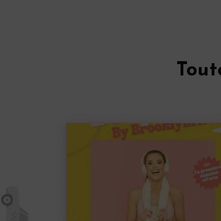
ble, agréable et
ie, sa douceur
orte que je
i, le yoga est
. Merci pour ton
Tout