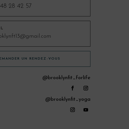
48 28 42 57
IL
oklynft13@gmail.com
EMANDER UN RENDEZ-VOUS
@brooklynfit_forlife
@brooklynfit_yoga