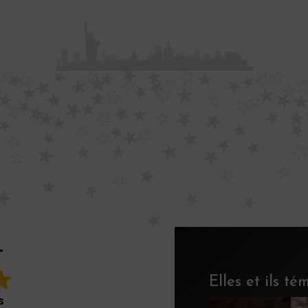
T
Elles et ils t
s