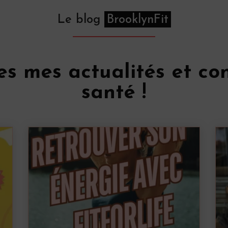
Le blog
BrooklynFit
es mes actualités et con
santé !