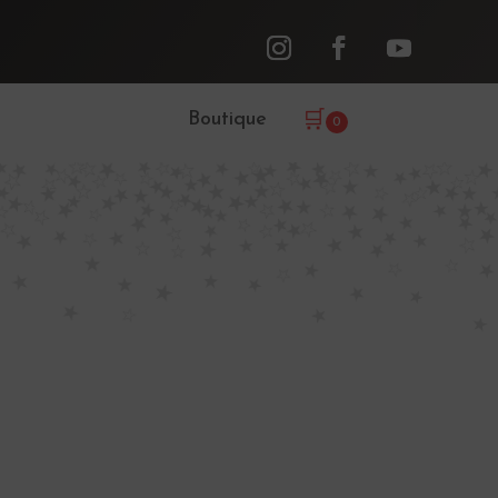
Boutique
🛒
0