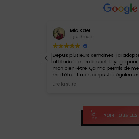
Mic Kael
il y a 9 mois
ron six mois, et
Depuis plusieurs semaines, j’ai adopté
r dans une
attitude“ en pratiquant le yoga pour
soin d’action,
mon bien-être. Ça m’a permis de me
est grâce à
ma tête et mon corps. J’ai égalemen
ui m’a appris à
HIIT, une belle surprise !! Une combina
Lire la suite
ée.
yoga et de cardio qui match parfaite
intense et ça fait tellement de bie
ncroyables. Mes
les autres.
mes tensions
Si tu veux te reconnecter et te renfor
 même mon mari
qu’il faut pratiquer, merci Anissa pou
VOIR TOUS LES 
ges 😄 Le yoga
découverte, Namaste 🙏🏽
 trouver en moi