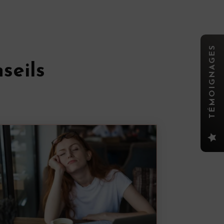
TÉMOIGNAGES
seils
