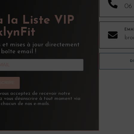

06 
à la Liste VIP
lynFit
EMA

bro
s et mises à jour directement
 boîte email !
D
NSCRIRE
, vous acceptez de recevoir notre
ez vous désinscrire à tout moment via
 chacun de nos e-mails.