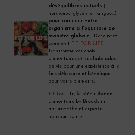
déséquilibres actuels
(
hormones, glycémie, fatigue...)
pour ramener votre
organisme à l'équilibre de
manière globale
! Découvrez
comment
FIT FOR LIFE
transforme vos choix
alimentaires et vos habitudes
de vie pour une expérience à la
fois délicieuse et bénéfique
pour votre bien-être.
Fit For Life, le rééquilibrage
alimentaire by Brooklynfit,
naturopathe et experte
nutrition santé.