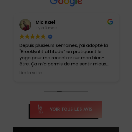
Mic Kael
il y a 9 mois
Depuis plusieurs semaines, j’ai adopté la
J
"Brooklynfit attitude“ en pratiquant le
t
yoga pour me recentrer sur mon bien-
être. Ça m’a permis de me sentir mieux
dans ma tête et mon corps. J’ai
Lire la suite
également pu tester le yoga HIIT, une
belle surprise !! Une combinaison de
postures de yoga et de cardio qui match
parfaitement. Oui, c’est intense et ça fait
tellement de bien . Un yoga pas comme
les autres.
VOIR TOUS LES AVIS
Si tu veux te reconnecter et te renforcer,
c’est yoga HIIT qu’il faut pratiquer, merci
Anissa pour cette belle découverte,
Namaste 🙏🏽