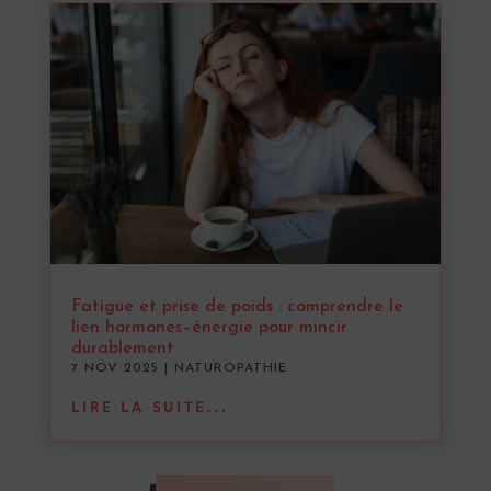
Fatigue et prise de poids : comprendre le
lien hormones–énergie pour mincir
durablement
7 NOV 2025
|
NATUROPATHIE
LIRE LA SUITE...