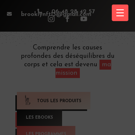

06 48 28 42 57

brooklynft13@gmail.com
Comprendre les causes
profondes des déséquilibres du
corps et cela est devenu
ma
mission
TOUS LES PRODUITS
LES EBOOKS
LES PROGRAMMES