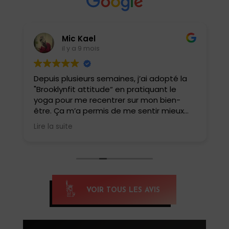
Mic Kael
il y a 9 mois
Depuis plusieurs semaines, j’ai adopté la
J
"Brooklynfit attitude“ en pratiquant le
t
yoga pour me recentrer sur mon bien-
être. Ça m’a permis de me sentir mieux
dans ma tête et mon corps. J’ai
Lire la suite
également pu tester le yoga HIIT, une
belle surprise !! Une combinaison de
postures de yoga et de cardio qui match
parfaitement. Oui, c’est intense et ça fait
tellement de bien . Un yoga pas comme
les autres.
VOIR TOUS LES AVIS
Si tu veux te reconnecter et te renforcer,
c’est yoga HIIT qu’il faut pratiquer, merci
Anissa pour cette belle découverte,
Namaste 🙏🏽