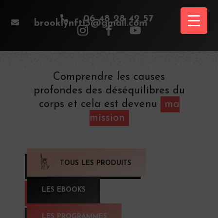

06 48 28 42 57

brooklynft13@gmail.com
Comprendre les causes
profondes des déséquilibres du
corps et cela est devenu
ma
mission
TOUS LES PRODUITS
LES EBOOKS
LES PROGRAMMES