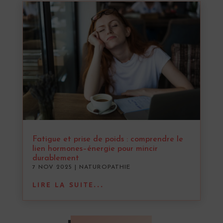
Fatigue et prise de poids : comprendre le
lien hormones–énergie pour mincir
durablement
7 NOV 2025
|
NATUROPATHIE
LIRE LA SUITE...