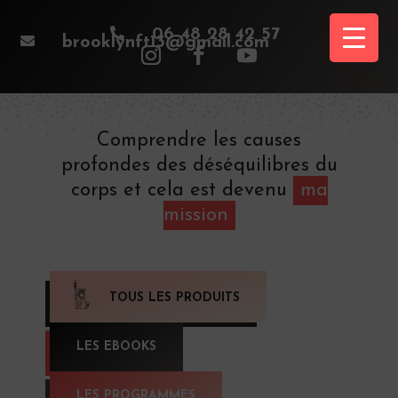

06 48 28 42 57

brooklynft13@gmail.com
Comprendre les causes
profondes des déséquilibres du
corps et cela est devenu
ma
mission
TOUS LES PRODUITS
LES EBOOKS
LES PROGRAMMES