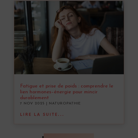
Fatigue et prise de poids : comprendre le
lien hormones–énergie pour mincir
durablement
7 NOV 2025
|
NATUROPATHIE
LIRE LA SUITE...