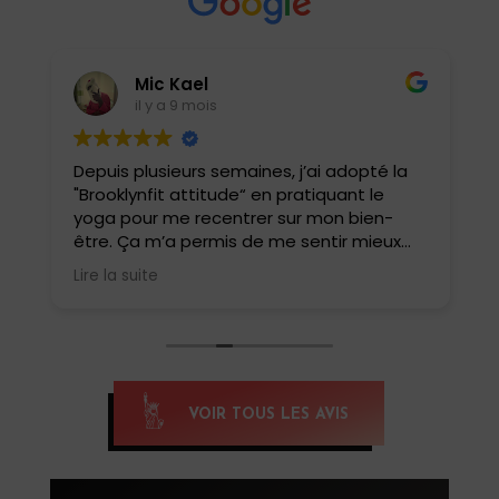
Mic Kael
il y a 9 mois
Depuis plusieurs semaines, j’ai adopté la
J
"Brooklynfit attitude“ en pratiquant le
t
yoga pour me recentrer sur mon bien-
être. Ça m’a permis de me sentir mieux
dans ma tête et mon corps. J’ai
Lire la suite
également pu tester le yoga HIIT, une
belle surprise !! Une combinaison de
postures de yoga et de cardio qui match
parfaitement. Oui, c’est intense et ça fait
tellement de bien . Un yoga pas comme
les autres.
VOIR TOUS LES AVIS
Si tu veux te reconnecter et te renforcer,
c’est yoga HIIT qu’il faut pratiquer, merci
Anissa pour cette belle découverte,
Namaste 🙏🏽