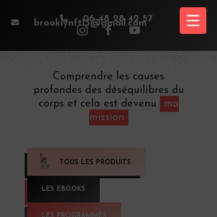

06 48 28 42 57

brooklynft13@gmail.com
Comprendre les causes
profondes des déséquilibres du
corps et cela est devenu
ma
mission
TOUS LES PRODUITS
LES EBOOKS
LES PROGRAMMES