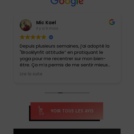
Mic Kael
il y a 9 mois
Depuis plusieurs semaines, j’ai adopté la
J
"Brooklynfit attitude“ en pratiquant le
t
yoga pour me recentrer sur mon bien-
être. Ça m’a permis de me sentir mieux
dans ma tête et mon corps. J’ai
Lire la suite
également pu tester le yoga HIIT, une
belle surprise !! Une combinaison de
postures de yoga et de cardio qui match
parfaitement. Oui, c’est intense et ça fait
tellement de bien . Un yoga pas comme
les autres.
VOIR TOUS LES AVIS
Si tu veux te reconnecter et te renforcer,
c’est yoga HIIT qu’il faut pratiquer, merci
Anissa pour cette belle découverte,
Namaste 🙏🏽