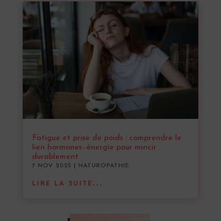
Fatigue et prise de poids : comprendre le
lien hormones–énergie pour mincir
durablement
7 NOV 2025
|
NATUROPATHIE
LIRE LA SUITE...