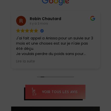
Robin Chautard
il y a 3 mois
J'ai fait appel a Anissa pour un suivie sur 3
J
mois et une choses est sur je n'aie pas
e
été déçu.
i
t
Je voulais perdre du poids sans pour
a
autant perdre ma masse musculaire et
b
Lire la suite
L
rester performant dans ma pratique
r
sportive .
c
Elle a adapté tout de suite mes repas
m
avec une évolution au fur et à mesure
ê
pour ne pas que cela soit trop restrictif.
Résultat 6 kg en moins sur le balance et
E
VOIR TOUS LES AVIS
une forme physique incroyable aucune
i
fringale ou carences .
d
Je la conseille a tous .
c
m