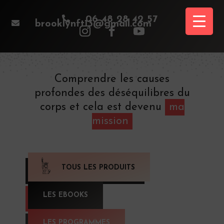

06 48 28 42 57

brooklynft13@gmail.com
Comprendre les causes
profondes des déséquilibres du
corps et cela est devenu
ma
mission
TOUS LES PRODUITS
LES EBOOKS
LES PROGRAMMES