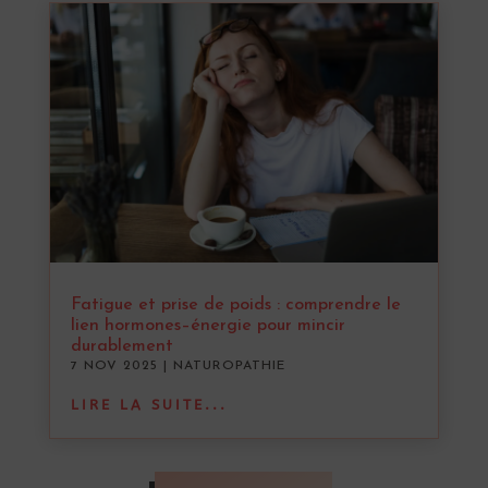
Fatigue et prise de poids : comprendre le
lien hormones–énergie pour mincir
durablement
7 NOV 2025
|
NATUROPATHIE
LIRE LA SUITE...