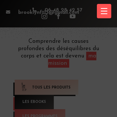

06 48 28 42 57

brooklynft13@gmail.com
Comprendre les causes
profondes des déséquilibres du
corps et cela est devenu
ma
mission
TOUS LES PRODUITS
LES EBOOKS
LES PROGRAMMES