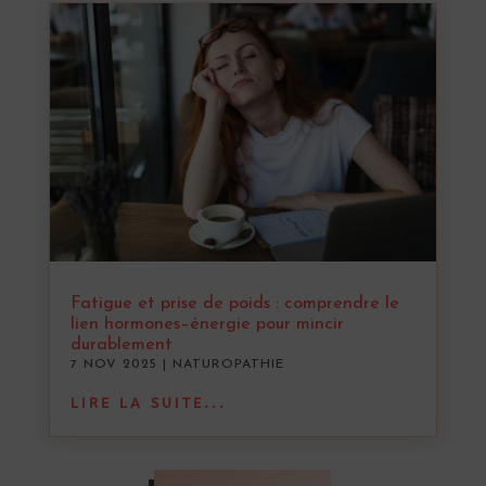
Fatigue et prise de poids : comprendre le
lien hormones–énergie pour mincir
durablement
7 NOV 2025
|
NATUROPATHIE
LIRE LA SUITE...