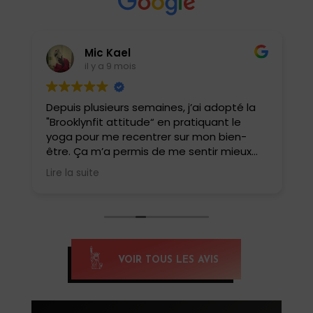
Mic Kael
il y a 9 mois
Depuis plusieurs semaines, j’ai adopté la
J
"Brooklynfit attitude“ en pratiquant le
t
yoga pour me recentrer sur mon bien-
être. Ça m’a permis de me sentir mieux
dans ma tête et mon corps. J’ai
Lire la suite
également pu tester le yoga HIIT, une
belle surprise !! Une combinaison de
postures de yoga et de cardio qui match
parfaitement. Oui, c’est intense et ça fait
tellement de bien . Un yoga pas comme
les autres.
VOIR TOUS LES AVIS
Si tu veux te reconnecter et te renforcer,
c’est yoga HIIT qu’il faut pratiquer, merci
Anissa pour cette belle découverte,
Namaste 🙏🏽