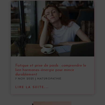
Fatigue et prise de poids : comprendre le
lien hormones–énergie pour mincir
durablement
7 NOV 2025
|
NATUROPATHIE
LIRE LA SUITE...