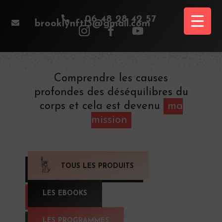

06 48 28 42 57

brooklynft13@gmail.com
Comprendre les causes
profondes des déséquilibres du
corps et cela est devenu
ma
mission
TOUS LES PRODUITS
LES EBOOKS
LES PROGRAMMES