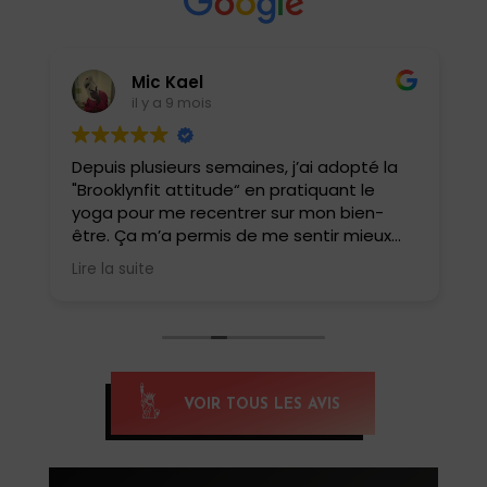
Mic Kael
il y a 9 mois
Depuis plusieurs semaines, j’ai adopté la
J
"Brooklynfit attitude“ en pratiquant le
t
yoga pour me recentrer sur mon bien-
l
être. Ça m’a permis de me sentir mieux
dans ma tête et mon corps. J’ai
Lire la suite
également pu tester le yoga HIIT, une
belle surprise !! Une combinaison de
postures de yoga et de cardio qui match
parfaitement. Oui, c’est intense et ça fait
tellement de bien . Un yoga pas comme
les autres.
VOIR TOUS LES AVIS
Si tu veux te reconnecter et te renforcer,
c’est yoga HIIT qu’il faut pratiquer, merci
Anissa pour cette belle découverte,
Namaste 🙏🏽