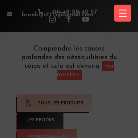

06 48 28 42 57

brooklynft13@gmail.com
Comprendre les causes
profondes des déséquilibres du
corps et cela est devenu
ma
mission
TOUS LES PRODUITS
LES EBOOKS
LES PROGRAMMES