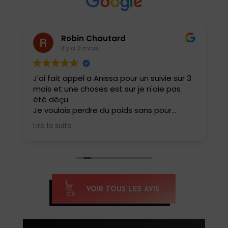
Robin Chautard
il y a 3 mois
J'ai fait appel a Anissa pour un suivie sur 3
J
mois et une choses est sur je n'aie pas
e
été déçu.
i
t
Je voulais perdre du poids sans pour
a
autant perdre ma masse musculaire et
b
Lire la suite
L
rester performant dans ma pratique
r
sportive .
c
Elle a adapté tout de suite mes repas
m
avec une évolution au fur et à mesure
ê
pour ne pas que cela soit trop restrictif.
Résultat 6 kg en moins sur le balance et
E
VOIR TOUS LES AVIS
une forme physique incroyable aucune
i
fringale ou carences .
d
Je la conseille a tous .
c
m