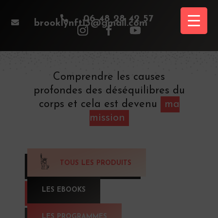

06 48 28 42 57

brooklynft13@gmail.com
Comprendre les causes
profondes des déséquilibres du
corps et cela est devenu
ma
mission
TOUS LES PRODUITS
LES EBOOKS
LES PROGRAMMES