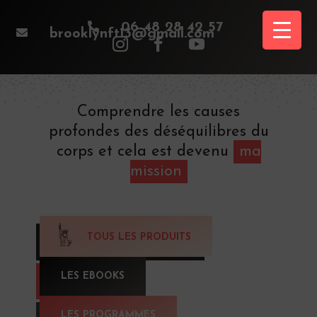

06 48 28 42 57

brooklynft13@gmail.com
Comprendre les causes
profondes des déséquilibres du
corps et cela est devenu
ma
mission
TOUS LES PRODUITS
LES EBOOKS
LES PROGRAMMES