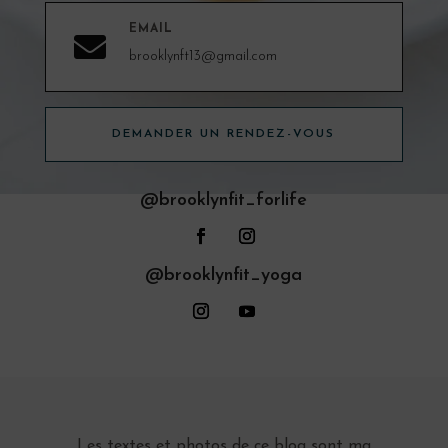
EMAIL

brooklynft13@gmail.com
DEMANDER UN RENDEZ-VOUS
@brooklynfit_forlife
@brooklynfit_yoga
Les textes et photos de ce blog sont ma