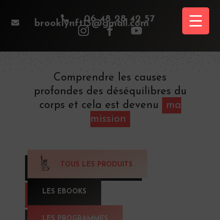

06 48 28 42 57

brooklynft13@gmail.com
Comprendre les causes
profondes des déséquilibres du
corps et cela est devenu
ma
mission
TOUS LES PRODUITS
LES EBOOKS
LES PROGRAMMES