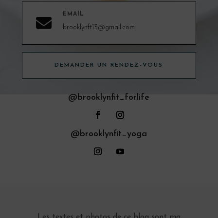
EMAIL

brooklynft13@gmail.com
DEMANDER UN RENDEZ-VOUS
@brooklynfit_forlife
@brooklynfit_yoga
Les textes et photos de ce blog sont ma