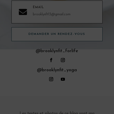
EMAIL

brooklynft13@gmail.com
DEMANDER UN RENDEZ-VOUS
@brooklynfit_forlife
@brooklynfit_yoga
Les textes et photos de ce blog sont ma