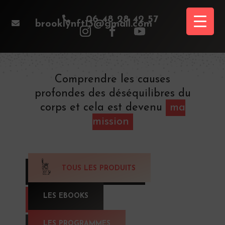

06 48 28 42 57

brooklynft13@gmail.com
Comprendre les causes
profondes des déséquilibres du
corps et cela est devenu
ma
mission
TOUS LES PRODUITS
LES EBOOKS
LES PROGRAMMES