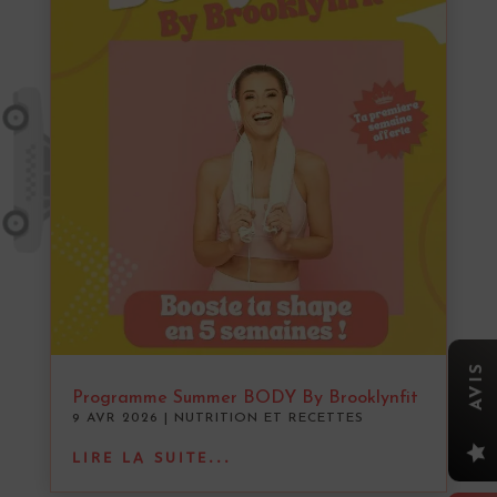
AVIS
Programme Summer BODY By Brooklynfit
9 AVR 2026
|
NUTRITION ET RECETTES

LIRE LA SUITE...