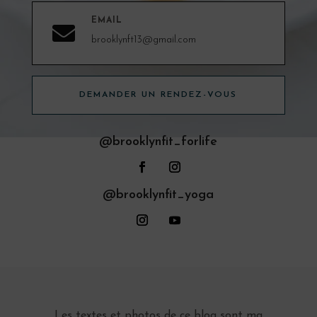
EMAIL

brooklynft13@gmail.com
DEMANDER UN RENDEZ-VOUS
@brooklynfit_forlife
@brooklynfit_yoga
Les textes et photos de ce blog sont ma