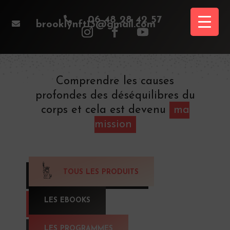

06 48 28 42 57

brooklynft13@gmail.com
Comprendre les causes
profondes des déséquilibres du
corps et cela est devenu
ma
mission
TOUS LES PRODUITS
LES EBOOKS
LES PROGRAMMES