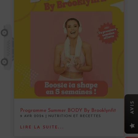
AVIS
Programme Summer BODY By Brooklynfit
9 AVR 2026
|
NUTRITION ET RECETTES

LIRE LA SUITE...